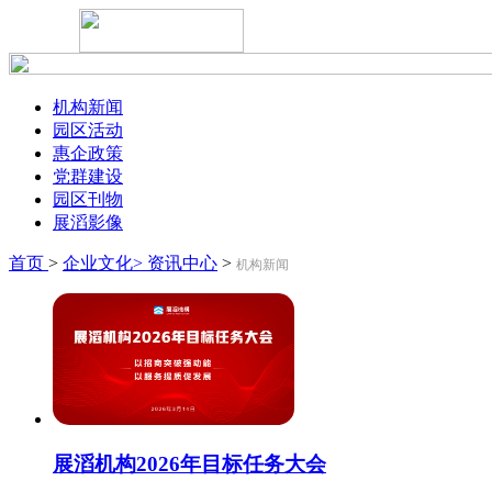
机构新闻
园区活动
惠企政策
党群建设
园区刊物
展滔影像
首页
>
企业文化>
资讯中心
>
机构新闻
展滔机构2026年目标任务大会